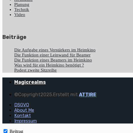
Planung
Technik
Video
Beiträge
Die Aufgabe eines Verstärkers im Heimkino
Die Funktion einer Leinwand für Beamer
Die Funktion eines Beamers im Heimkino
Was wird für ein Heimkino benötigt ?
Podest zweite Sitzreihe
Magicrealms
©Copyright2025.Erstellt mit
ATTIRE
DSGVO
About Me
Kontakt
Impressum
Beitrag