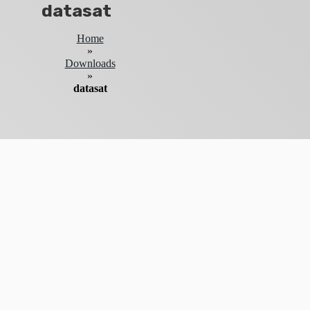
datasat
Home
»
Downloads
»
datasat