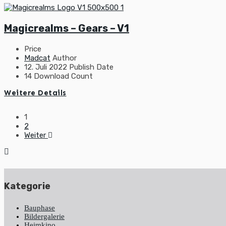
Magicrealms – Gears – V1
Price
Madcat
Author
12. Juli 2022
Publish Date
14
Download Count
Weitere Details
Beitragsnavigation
1
2
Weiter
Kategorie
Bauphase
Bildergalerie
Heimkino