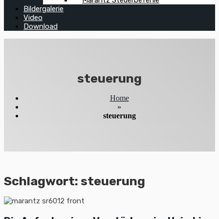
Marantz Steuerbefehle
Bildergalerie
Video
Download
steuerung
Home
»
steuerung
Schlagwort:
steuerung