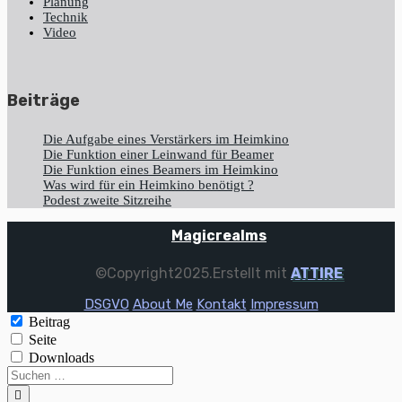
Planung
Technik
Video
Beiträge
Die Aufgabe eines Verstärkers im Heimkino
Die Funktion einer Leinwand für Beamer
Die Funktion eines Beamers im Heimkino
Was wird für ein Heimkino benötigt ?
Podest zweite Sitzreihe
Magicrealms
©Copyright2025.Erstellt mit
ATTIRE
DSGVO
About Me
Kontakt
Impressum
Beitrag
Seite
Downloads