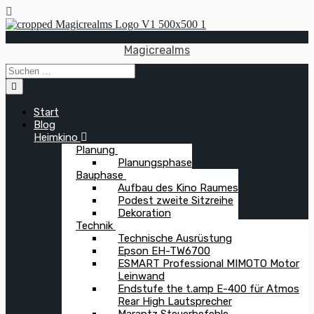
Zum
Inhalt
springen
Magicrealms
Start
Blog
Heimkino
Planung
Planungsphase
Bauphase
Aufbau des Kino Raumes
Podest zweite Sitzreihe
Dekoration
Technik
Technische Ausrüstung
Epson EH-TW6700
ESMART Professional MIMOTO Motor
Leinwand
Endstufe the t.amp E-400 für Atmos
Rear High Lautsprecher