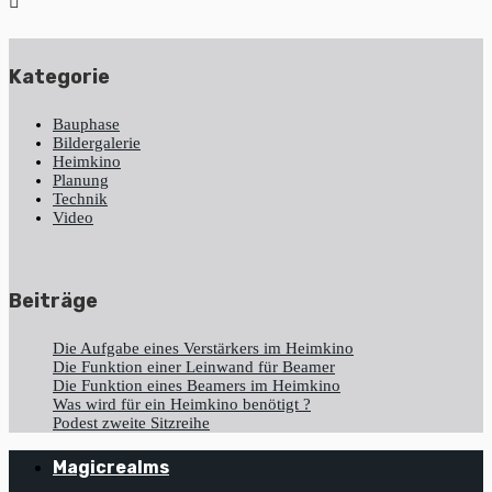
Kategorie
Bauphase
Bildergalerie
Heimkino
Planung
Technik
Video
Beiträge
Die Aufgabe eines Verstärkers im Heimkino
Die Funktion einer Leinwand für Beamer
Die Funktion eines Beamers im Heimkino
Was wird für ein Heimkino benötigt ?
Podest zweite Sitzreihe
Magicrealms