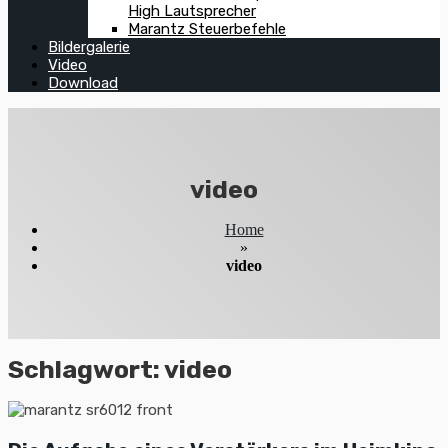
High Lautsprecher
Marantz Steuerbefehle
Bildergalerie
Video
Download
video
Home
»
video
Schlagwort:
video