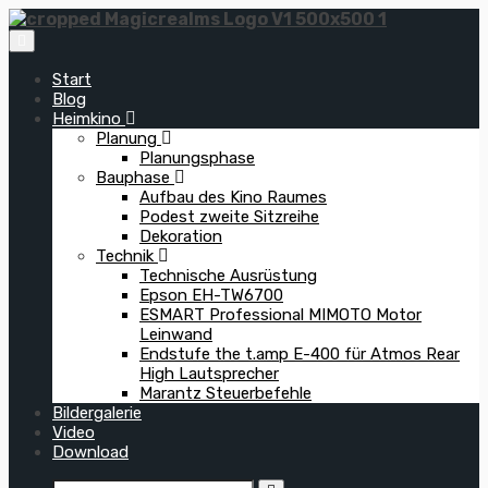
Zum
Inhalt
springen
Start
Blog
Heimkino
Planung
Planungsphase
Bauphase
Aufbau des Kino Raumes
Podest zweite Sitzreihe
Dekoration
Technik
Technische Ausrüstung
Epson EH-TW6700
ESMART Professional MIMOTO Motor
Leinwand
Endstufe the t.amp E-400 für Atmos Rear
High Lautsprecher
Marantz Steuerbefehle
Bildergalerie
Video
Download