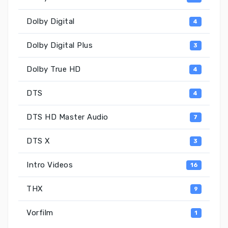
Dolby Digital
4
Dolby Digital Plus
3
Dolby True HD
4
DTS
4
DTS HD Master Audio
7
DTS X
3
Intro Videos
16
THX
9
Vorfilm
1